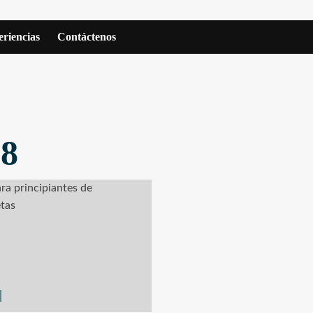
riencias
Contáctenos
18