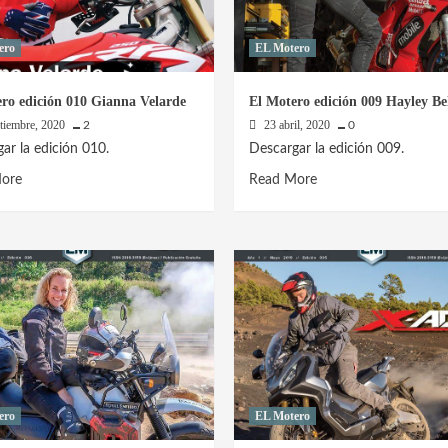
ero
EL Motero
ro edición 010 Gianna Velarde
El Motero edición 009 Hayley Be
ptiembre, 2020
23 abril, 2020
2
0
ar la edición 010.
Descargar la edición 009.
Read
Read
ore
Read More
more
more
about
about
El
El
Motero
Motero
edición
edición
010
009
Gianna
Hayley
Velarde
Bell
ero
EL Motero