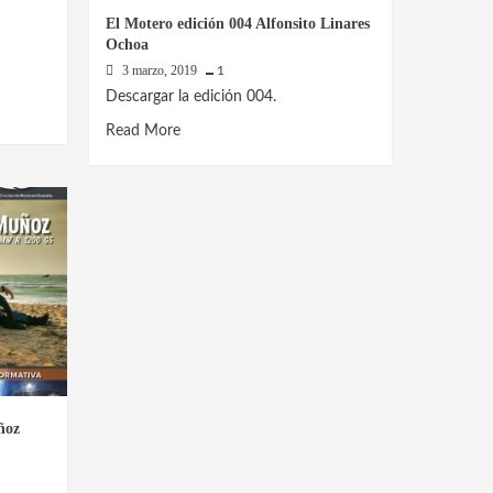
El Motero edición 004 Alfonsito Linares
Ochoa
3 marzo, 2019
1
Descargar la edición 004.
Read
Read More
more
about
El
Motero
edición
004
Alfonsito
Linares
Ochoa
ñoz