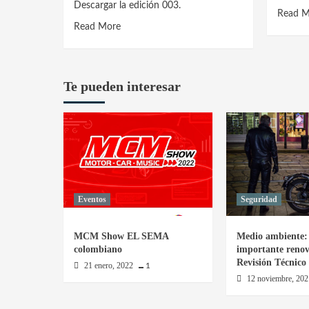
Descargar la edición 003.
Read M
Read
Read More
more
about
El
Te pueden interesar
Motero
edición
003
Adriana
Hinestrosa
74
Eventos
Seguridad
MCM Show EL SEMA
Medio ambiente: 
colombiano
importante renov
Revisión Técnico
21 enero, 2022
1
12 noviembre, 20