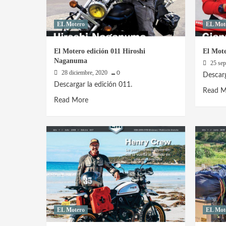
EL Motero
EL Mot
El Motero edición 011 Hiroshi
El Mote
Naganuma
25 se
28 diciembre, 2020
0
Descarg
Descargar la edición 011.
Read M
Read
Read More
more
about
El
Motero
edición
011
Hiroshi
Naganuma
EL Motero
EL Mot