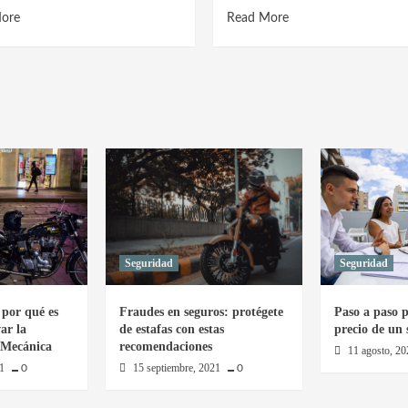
Read
Read
ore
Read More
more
more
about
about
El
El
Motero
Motero
edición
edición
002
001
Lorena
César
Giraldo
Muñoz
Seguridad
Seguridad
por qué es
Fraudes en seguros: protégete
Paso a paso p
ar la
de estafas con estas
precio de un
 Mecánica
recomendaciones
11 agosto, 2
21
15 septiembre, 2021
0
0