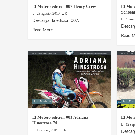
El Motero edición 007 Henry Crew
El Mote
Schoen
23 agosto, 2019
0
4 juni
Descargar la edición 007.
Descarg
Read
Read More
Read M
more
about
El
Motero
edición
007
Henry
Crew
EL Motero
EL Mot
El Motero edición 003 Adriana
El Mote
Hinestrosa 74
12 se
12 enero, 2019
4
Descarg