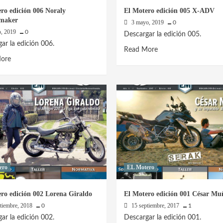
ro edición 006 Noraly
El Motero edición 005 X-ADV
maker
3 mayo, 2019
0
o, 2019
0
Descargar la edición 005.
ar la edición 006.
Read
Read More
Read
ore
more
more
about
about
El
El
Motero
Motero
edición
edición
005
006
X-
Noraly
ADV
Schoenmaker
ero
EL Motero
ro edición 002 Lorena Giraldo
El Motero edición 001 César Mu
ptiembre, 2018
15 septiembre, 2017
0
1
ar la edición 002.
Descargar la edición 001.