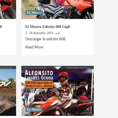
EL Motero
ll
El Motero Edición 008 Gigli
28 diciembre, 2019
2
Descargar la edición 008.
Read
Read More
more
about
El
Motero
Edición
008
Gigli
EL Motero