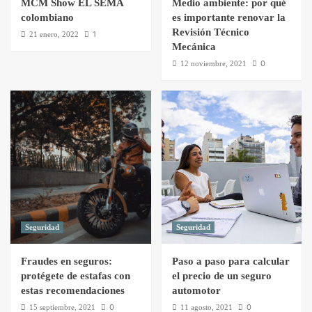
MCM Show EL SEMA
Medio ambiente: por qué
colombiano
es importante renovar la
Revisión Técnico
1
21 enero, 2022
Mecánica
0
12 noviembre, 2021
Seguridad
Seguridad
Fraudes en seguros:
Paso a paso para calcular
protégete de estafas con
el precio de un seguro
estas recomendaciones
automotor
0
0
15 septiembre, 2021
11 agosto, 2021