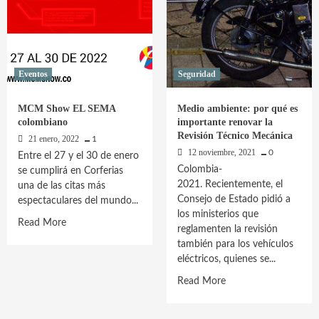
Eventos
Seguridad
MCM Show EL SEMA
Medio ambiente: por qué es
colombiano
importante renovar la
Revisión Técnico Mecánica
21 enero, 2022
1
12 noviembre, 2021
0
Entre el 27 y el 30 de enero
Colombia-
se cumplirá en Corferias
2021. Recientemente, el
una de las citas más
Consejo de Estado pidió a
espectaculares del mundo...
los ministerios que
Read
Read More
reglamenten la revisión
more
también para los vehículos
about
eléctricos, quienes se...
MCM
Read
Read More
Show
more
EL
about
SEMA