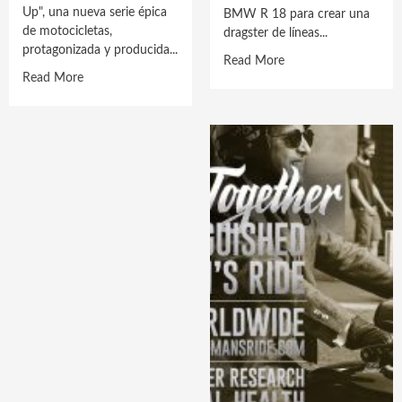
Up", una nueva serie épica
BMW R 18 para crear una
de motocicletas,
dragster de líneas...
protagonizada y producida...
Read
Read More
Read
Read More
more
more
about
about
BMW
Apple
Motorrad
TV+
presenta
presenta
la
su
R
primer
18
vistazo
Dragster.
a
“Long
Way
Up”