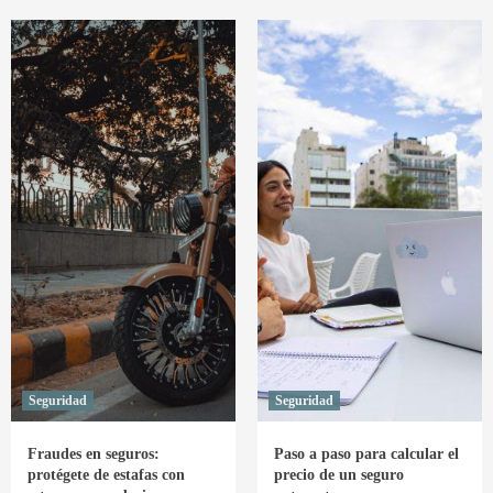
Medio
colombiano
ambiente:
por
qué
es
importante
renovar
la
Revisión
Técnico
Mecánica
Seguridad
Seguridad
Fraudes en seguros:
Paso a paso para calcular el
protégete de estafas con
precio de un seguro