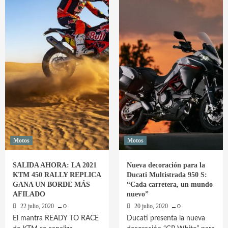
&
Distinguished
Gentlemen’s
Ride.
Motos
Motos
SALIDA AHORA: LA 2021
Nueva decoración para la
KTM 450 RALLY REPLICA
Ducati Multistrada 950 S:
GANA UN BORDE MÁS
“Cada carretera, un mundo
AFILADO
nuevo”
22 julio, 2020
20 julio, 2020
0
0
El mantra READY TO RACE
Ducati presenta la nueva