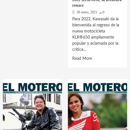
Santa
renace
30 enero, 2021
0
Para 2022, Kawasaki da la
bienvenida al regreso de la
nueva motocicleta
KLR®650 ampliamente
popular y aclamada por la
crítica...
Read
Read More
more
about
2022
KLR®650,
la
aventura
renace