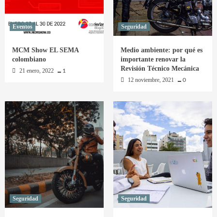
Eventos
Seguridad
MCM Show EL SEMA
Medio ambiente: por qué es
colombiano
importante renovar la
Revisión Técnico Mecánica
21 enero, 2022
1
12 noviembre, 2021
0
Seguridad
Seguridad