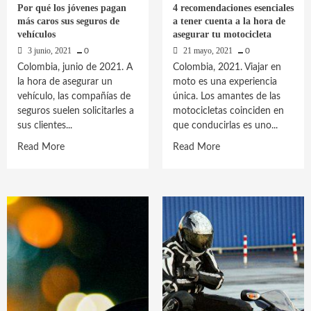
Por qué los jóvenes pagan
4 recomendaciones esenciales
más caros sus seguros de
a tener cuenta a la hora de
vehículos
asegurar tu motocicleta
3 junio, 2021
21 mayo, 2021
0
0
Colombia, junio de 2021. A
Colombia, 2021. Viajar en
la hora de asegurar un
moto es una experiencia
vehículo, las compañías de
única. Los amantes de las
seguros suelen solicitarles a
motocicletas coinciden en
sus clientes...
que conducirlas es uno...
Read
Read
Read More
Read More
more
more
about
about
Por
4
qué
recomendaciones
los
esenciales
jóvenes
a
pagan
tener
más
cuenta
caros
a
sus
la
seguros
hora