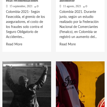
estas recomendaciones
automotor
15 septiembre, 2021
11 agosto, 2021
0
0
Colombia-2021- Según
Colombia-2021. Durante
Fasecolda, el gremio de los
junio, según un estudio
aseguradores, el costo de
realizado por la Federación
los fraudes solo contra el
Nacional de Comerciantes
Seguro Obligatorio de
(Fenalco), en Colombia se
Accidentes...
registró un aumento del...
Read
Read
Read More
Read More
more
more
about
about
Fraudes
Paso
en
a
seguros:
paso
protégete
para
de
calcular
estafas
el
con
precio
estas
de
recomendaciones
un
seguro