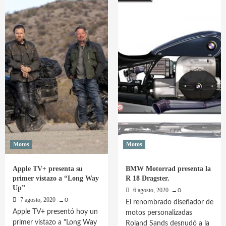
Hiroshi
Gianna
Naganuma
Velarde
Motos
Motos
Apple TV+ presenta su
BMW Motorrad presenta la
primer vistazo a “Long Way
R 18 Dragster.
Up”
6 agosto, 2020
0
7 agosto, 2020
0
El renombrado diseñador de
Apple TV+ presentó hoy un
motos personalizadas
primer vistazo a "Long Way
Roland Sands desnudó a la