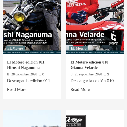
EL Motero
EL Motero
El Motero edición 011
El Motero edición 010
Hiroshi Naganuma
Gianna Velarde
28 diciembre, 2020
25 septiembre, 2020
0
2
Descargar la edición 011.
Descargar la edición 010.
Read
Read
Read More
Read More
more
more
about
about
El
El
Motero
Motero
edición
edición
011
010