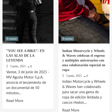
automotor
Eventos
Eventos
”YOU SEE A BIKE”: EN
Indian Motorcycle y Wheels
LAS ALAS DE LA
& Waves celebran el regreso
LEYENDA
y múltiples aniversarios con
una colaboración especial en
3 junio, 2021
0
ropa
Varese, 3 de junio de 2021 -
3 junio, 2021
0
MV Agusta Motor S.p.A.
Indian Motorcycle y Wheels
anuncia el lanzamiento de
& Waves han colaborado
un documental de 50
para sacar una gama de
minutos...
ropa de edición limitada y
Read
Read More
cascos Hedon,...
more
Read
Read More
about