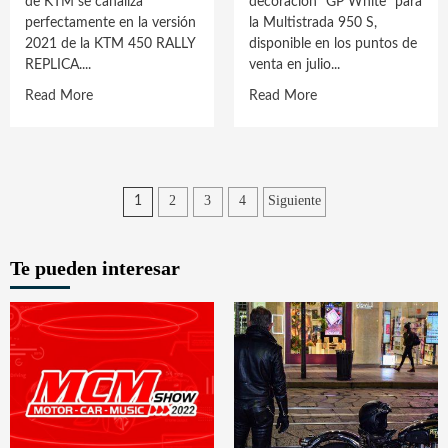
de KTM se canaliza
decoración “GP White” para
perfectamente en la versión
la Multistrada 950 S,
2021 de la KTM 450 RALLY
disponible en los puntos de
REPLICA....
venta en julio...
Read
Read
Read More
Read More
more
more
about
about
SALIDA
Nueva
AHORA:
decoración
Paginación
LA
2
3
4
Siguiente
para
1
2021
la
de
KTM
Ducati
entradas
450
Multistrada
Te pueden interesar
RALLY
950
REPLICA
S:
GANA
“Cada
UN
carretera,
BORDE
un
MÁS
mundo
AFILADO
nuevo”