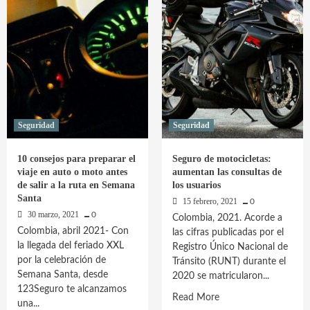
de
de
vehículos
asegurar
tu
motocicleta
Seguridad
Seguridad
10 consejos para preparar el
Seguro de motocicletas:
viaje en auto o moto antes
aumentan las consultas de
de salir a la ruta en Semana
los usuarios
Santa
15 febrero, 2021
0
30 marzo, 2021
0
Colombia, 2021. Acorde a
Colombia, abril 2021- Con
las cifras publicadas por el
la llegada del feriado XXL
Registro Único Nacional de
por la celebración de
Tránsito (RUNT) durante el
Semana Santa, desde
2020 se matricularon...
123Seguro te alcanzamos
Read
Read More
una...