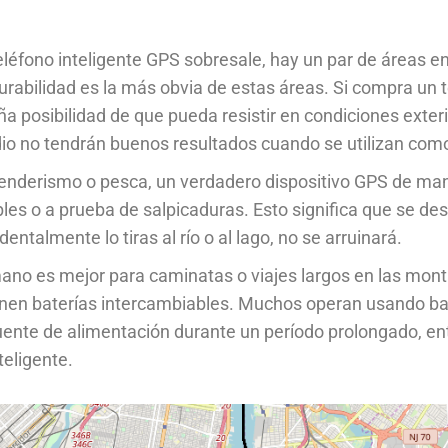
eléfono inteligente GPS sobresale, hay un par de áreas e
urabilidad es la más obvia de estas áreas. Si compra un 
eña posibilidad de que pueda resistir en condiciones exteri
dio no tendrán buenos resultados cuando se utilizan como
enderismo o pesca, un verdadero dispositivo GPS de mano
 o a prueba de salpicaduras. Esto significa que se de
dentalmente lo tiras al río o al lago, no se arruinará.
no es mejor para caminatas o viajes largos en las monta
nen baterías intercambiables. Muchos operan usando ba
 fuente de alimentación durante un período prolongado, 
teligente.