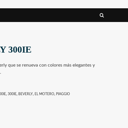
Y 300IE
erly que se renueva con colores más elegantes y
.
00IE
,
300IE
,
BEVERLY
,
EL MOTERO
,
PIAGGIO