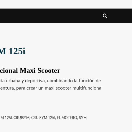
M 125i
cional Maxi Scooter
ia urbana y deportiva, combinando la función de
entura, para crear un maxi scooter multifuncional
YM 125I
,
CRUISYM
,
CRUISYM 125I
,
EL MOTERO
,
SYM