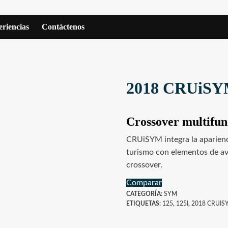
riencias
Contáctenos
2018 CRUiSY
Crossover multifun
CRUiSYM integra la aparienc
turismo con elementos de av
crossover.
Comparar
CATEGORÍA:
SYM
ETIQUETAS:
125
,
125I
,
2018 CRUIS