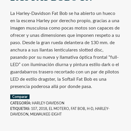
La Harley-Davidson Fat Bob se ha abierto un hueco
en la escena Harley por derecho propio, gracias a una
imagen musculosa como pocas motos son capaces de
ofrecer y unas dimensiones que imponen respeto a su
paso. Desde la gran rueda delantera de 130 mm. de
anchura a sus llantas lenticulares slotted disc,
pasando por su nueva y llamativa óptica frontal “full-
LED” con iluminación diurna y pintura estilo dark o el
guardabarros trasero recortado con un par de pilotos
LED de estilo dragster, la Softail Fat Bob es una
presencia poderosa allá por donde pasa.
Comparar
CATEGORÍA:
HARLEY-DAVIDSON
ETIQUETAS:
107
,
2018
,
EL MOTERO
,
FAT BOB
,
H-D
,
HARLEY-
DAVIDSON
,
MILWAUKEE-EIGHT