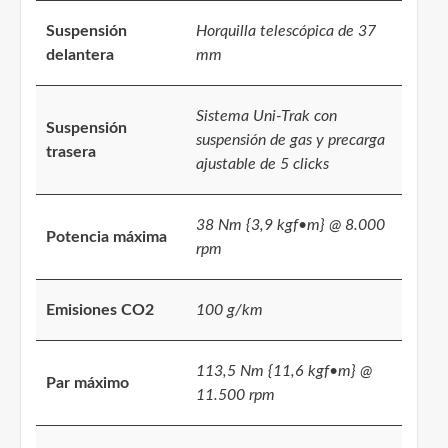
Suspensión
Horquilla telescópica de 37
delantera
mm
Sistema Uni-Trak con
Suspensión
suspensión de gas y precarga
trasera
ajustable de 5 clicks
38 Nm {3,9 kgf•m} @ 8.000
Potencia máxima
rpm
Emisiones CO2
100 g/km
113,5 Nm {11,6 kgf•m} @
Par máximo
11.500 rpm