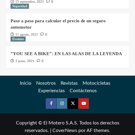
15 septiembre, 2021
0
Seguridad
Paso a paso para calcular el precio de un seguro
automotor
11 agosto, 2021
0
Eventos
”YOU SEE A BIKE”: EN LAS ALAS DE LA LEYENDA
3 junio, 2021
0
Inicio
Nosotros
Revistas
Motocicletas
Experiencias
Contáctenos
Copyright © El Motero S.A.S. Todos los derechos
reservados.
|
CoverNews
por AF themes.