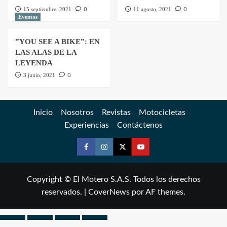
0
0
15 septiembre, 2021
11 agosto, 2021
Eventos
”YOU SEE A BIKE”: EN
LAS ALAS DE LA
LEYENDA
0
3 junio, 2021
Inicio
Nosotros
Revistas
Motocicletas
Experiencias
Contáctenos
Copyright © El Motero S.A.S. Todos los derechos
reservados.
|
CoverNews
por AF themes.