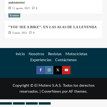
automotor
11 agosto, 2021
0
Eventos
”YOU SEE A BIKE”: EN LAS ALAS DE LA LEYENDA
3 junio, 2021
0
Inicio
Nosotros
Revistas
Motocicletas
Experiencias
Contáctenos
Copyright © El Motero S.A.S. Todos los derechos
reservados.
|
CoverNews
por AF themes.