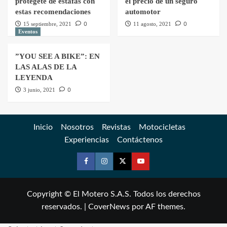
protégete de estafas con
el precio de un seguro
estas recomendaciones
automotor
0
0
15 septiembre, 2021
11 agosto, 2021
Eventos
”YOU SEE A BIKE”: EN
LAS ALAS DE LA
LEYENDA
0
3 junio, 2021
Inicio
Nosotros
Revistas
Motocicletas
Experiencias
Contáctenos
Copyright © El Motero S.A.S. Todos los derechos
reservados.
|
CoverNews
por AF themes.