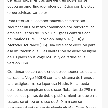
de recorrido, mientras que del tren posterior se
ocupa un amortiguador oleoneumático con bieletas
(progresividad variable)
Para reforzar su comportamiento campero sin
sacrificar un uso mixto combinado por carretera, se
emplean llantas de 19 y 17 pulgadas calzadas con
neumáticos Pirelli Scorpion Rally STR (DSX) y
Metzeler Tourance (DS), una excelente elección para
esa utilización dual. Las llantas son de aleación ligera
de 10 palos en la Voge 650DS y de radios en la
versión DSX.
Continuando con ese elenco de componentes de alta
calidad, la Voge 650DS confía el sistema de frenos a
la prestigiosa marca japonesa Nissin. En la rueda
delantera se emplean dos discos flotantes de 298 mm
con sendas pinzas de doble pistón, mientras que en la
trasera se utiliza un disco de 240 mm con su
correspondiente pinza de simple pistón. Estos frenos