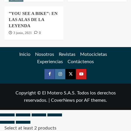
”YOU SEE A BIKE”: EN
LAS ALAS DE LA
LEYENDA
0
3 junio, 2021
Inicio
Nosotros
Revistas
Motocicletas
Experiencias
Contáctenos
Copyright © El Motero S.A.S. Todos los derechos
reservados.
|
CoverNews
por AF themes.
Select at least 2 products