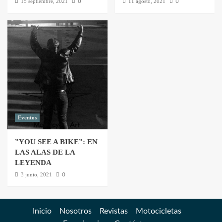
0
0
15 septiembre, 2021
11 agosto, 2021
Eventos
”YOU SEE A BIKE”: EN
LAS ALAS DE LA
LEYENDA
0
3 junio, 2021
Inicio
Nosotros
Revistas
Motocicletas