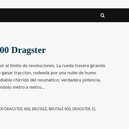
800 Dragster
r al límite de revoluciones. La rueda trasera girando
 ganar tracción, rodeada por una nube de humo
diable chirrido del neumático; verdadera potencia,
ándolo metro a metro…
800 DRAGSTER
,
800
,
BRUTALE
,
BRUTALE 800
,
DRAGSTER
,
EL