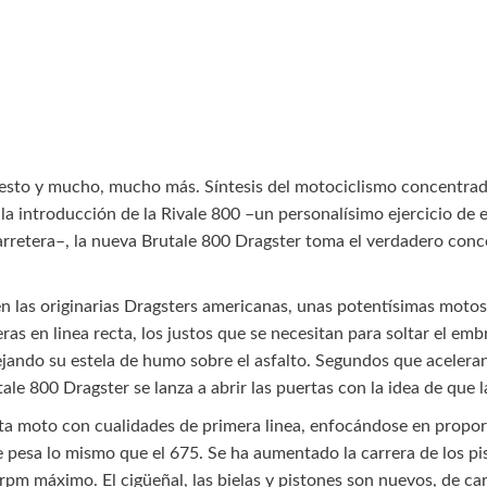
 esto y mucho, mucho más. Síntesis del motociclismo concentra
la introducción de la Rivale 800 –un personalísimo ejercicio de
rretera–, la nueva Brutale 800 Dragster toma el verdadero concep
 en las originarias Dragsters americanas, unas potentísimas moto
s en linea recta, los justos que se necesitan para soltar el emb
jando su estela de humo sobre el asfalto. Segundos que aceleran
le 800 Dragster se lanza a abrir las puertas con la idea de que la
esta moto con cualidades de primera linea, enfocándose en propo
e pesa lo mismo que el 675. Se ha aumentado la carrera de los 
pm máximo. El cigüeñal, las bielas y pistones son nuevos, de car