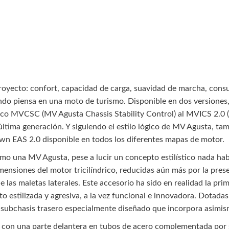
proyecto: confort, capacidad de carga, suavidad de marcha, con
ando piensa en una moto de turismo. Disponible en dos versione
nico MVCSC (MV Agusta Chassis Stability Control) al MVICS 2.0 
última generación. Y siguiendo el estilo lógico de MV Agusta, t
n EAS 2.0 disponible en todos los diferentes mapas de motor.
o una MV Agusta, pese a lucir un concepto estilístico nada habi
mensiones del motor tricilíndrico, reducidas aún más por la pres
e las maletas laterales. Este accesorio ha sido en realidad la pri
to estilizada y agresiva, a la vez funcional e innovadora. Dotada
 subchasis trasero especialmente diseñado que incorpora asimis
 con una parte delantera en tubos de acero complementada por s