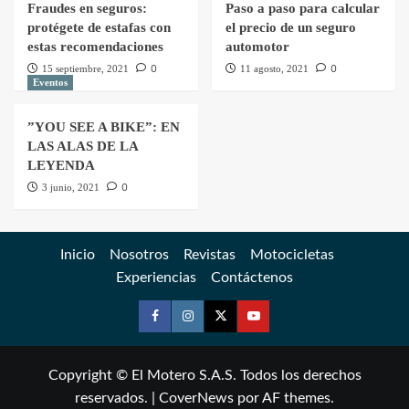
Fraudes en seguros:
Paso a paso para calcular
protégete de estafas con
el precio de un seguro
estas recomendaciones
automotor
0
0
15 septiembre, 2021
11 agosto, 2021
Eventos
”YOU SEE A BIKE”: EN
LAS ALAS DE LA
LEYENDA
0
3 junio, 2021
Inicio
Nosotros
Revistas
Motocicletas
Experiencias
Contáctenos
Copyright © El Motero S.A.S. Todos los derechos
reservados.
|
CoverNews
por AF themes.