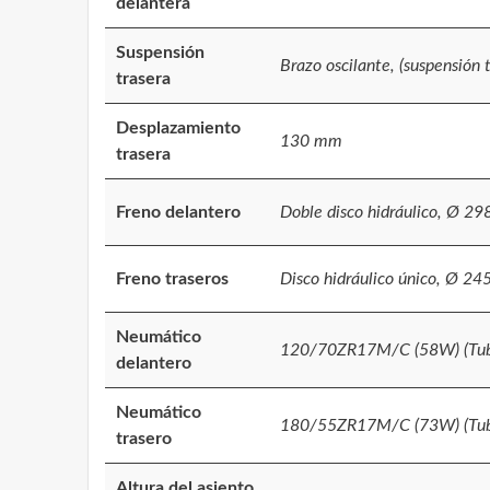
delantera
Suspensión
Brazo oscilante, (suspensión 
trasera
Desplazamiento
130 mm
trasera
Freno delantero
Doble disco hidráulico, Ø 2
Freno traseros
Disco hidráulico único, Ø 2
Neumático
120/70ZR17M/C (58W) (Tub
delantero
Neumático
180/55ZR17M/C (73W) (Tub
trasero
Altura del asiento