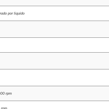
erado por líquido
000 rpm
 rpm