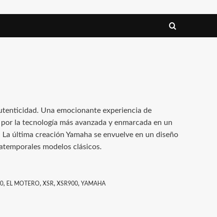
utenticidad. Una emocionante experiencia de
or la tecnología más avanzada y enmarcada en un
. La última creación Yamaha se envuelve en un diseño
s atemporales modelos clásicos.
0
,
EL MOTERO
,
XSR
,
XSR900
,
YAMAHA