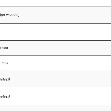
tipo eslabón)
98 mm
45 mm
eless)
eless)