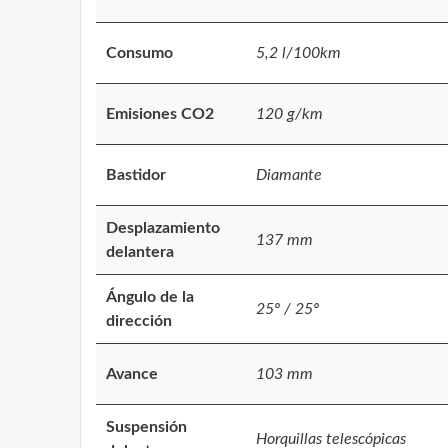
Consumo
5,2 l/100km
Emisiones CO2
120 g/km
Bastidor
Diamante
Desplazamiento
137 mm
delantera
Ángulo de la
25º / 25º
dirección
Avance
103 mm
Suspensión
Horquillas telescópicas