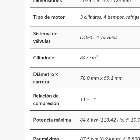
Dimensiones
2075 × 815 × 1135 mm
Tipo de motor
3 cilindros, 4 tiempos, refrig
Sistema de
DOHC, 4 válvulas
válvulas
Cilindraje
847 cm³
Diámetro x
78,0 mm x 59,1 mm
carrera
Relación de
11.5 : 1
compresión
Potencia máxima
84,6 kW (113,42 Hp) @ 10.
Par máximo
87,5 Nm (8,9 kg-m) @ 8.500