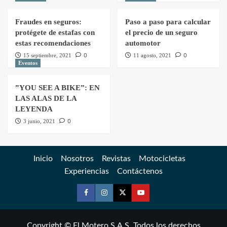
Fraudes en seguros:
Paso a paso para calcular
protégete de estafas con
el precio de un seguro
estas recomendaciones
automotor
0
0
15 septiembre, 2021
11 agosto, 2021
Eventos
”YOU SEE A BIKE”: EN
LAS ALAS DE LA
LEYENDA
0
3 junio, 2021
Inicio
Nosotros
Revistas
Motocicletas
Experiencias
Contáctenos
Copyright © El Motero S.A.S. Todos los derechos