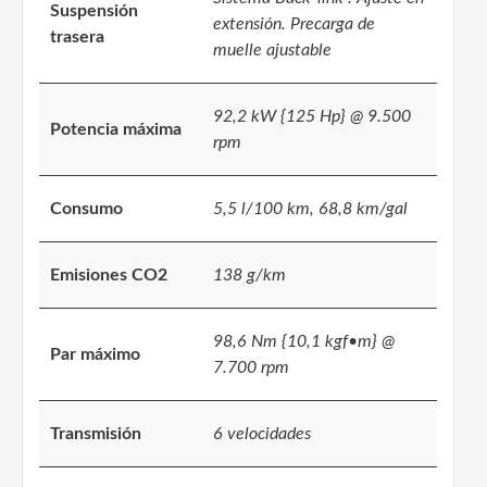
Suspensión
extensión. Precarga de
trasera
muelle ajustable
92,2 kW {125 Hp} @ 9.500
Potencia máxima
rpm
Consumo
5,5 l/100 km, 68,8 km/gal
Emisiones CO2
138 g/km
98,6 Nm {10,1 kgf•m} @
Par máximo
7.700 rpm
Transmisión
6 velocidades