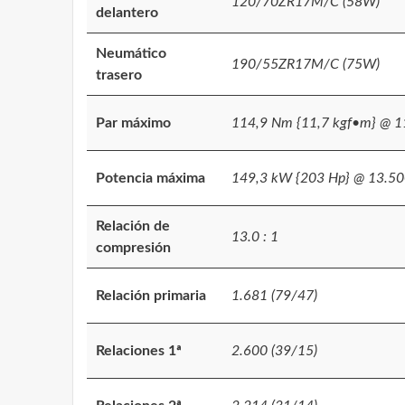
120/70ZR17M/C (58W)
delantero
Neumático
190/55ZR17M/C (75W)
trasero
Par máximo
114,9 Nm {11,7 kgf•m} @ 1
Potencia máxima
149,3 kW {203 Hp} @ 13.50
Relación de
13.0 : 1
compresión
Relación primaria
1.681 (79/47)
Relaciones 1ª
2.600 (39/15)