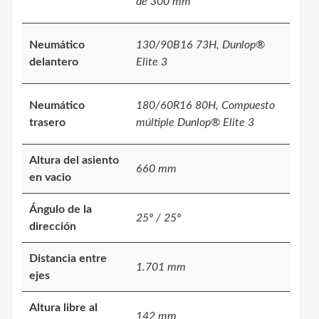
de 300 mm
Neumático
130/90B16 73H, Dunlop®
delantero
Elite 3
Neumático
180/60R16 80H, Compuesto
trasero
múltiple Dunlop® Elite 3
Altura del asiento
660 mm
en vacio
Ángulo de la
25º / 25º
dirección
Distancia entre
1.701 mm
ejes
Altura libre al
142 mm