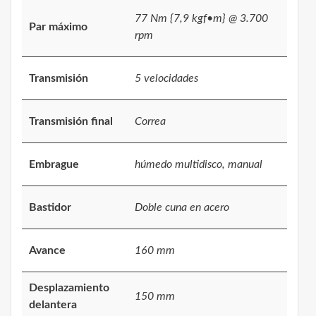
77 Nm {7,9 kgf•m} @ 3.700
Par máximo
rpm
Transmisión
5 velocidades
Transmisión final
Correa
Embrague
húmedo multidisco, manual
Bastidor
Doble cuna en acero
Avance
160 mm
Desplazamiento
150 mm
delantera