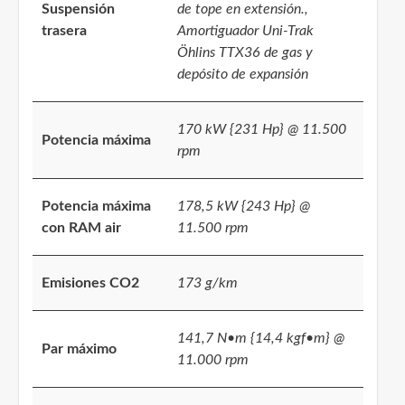
Suspensión
de tope en extensión.,
trasera
Amortiguador Uni-Trak
Öhlins TTX36 de gas y
depósito de expansión
170 kW {231 Hp} @ 11.500
Potencia máxima
rpm
Potencia máxima
178,5 kW {243 Hp} @
con RAM air
11.500 rpm
Emisiones CO2
173 g/km
141,7 N•m {14,4 kgf•m} @
Par máximo
11.000 rpm