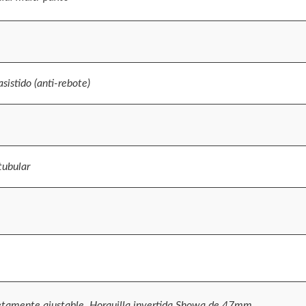
sistido (anti-rebote)
tubular
tamente ajustable, Horquilla invertida Showa de 47mm