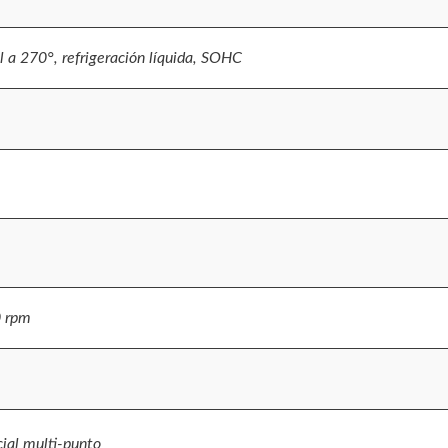
al a 270°, refrigeración líquida, SOHC
0 rpm
cial multi-punto