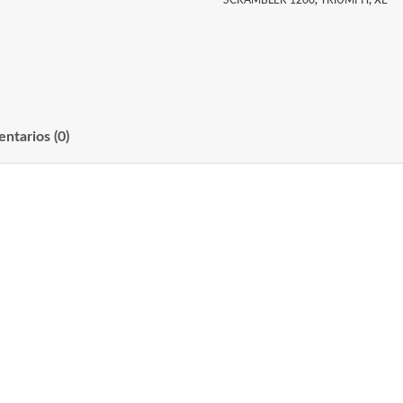
SCRAMBLER 1200
,
TRIUMPH
,
XE
ntarios (0)