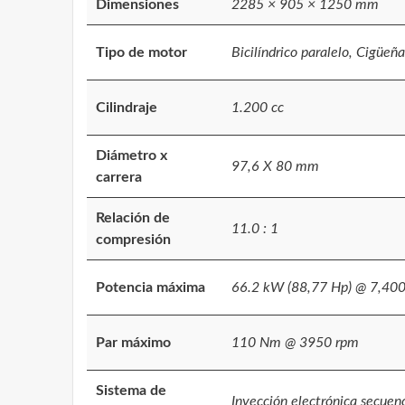
Dimensiones
2285 × 905 × 1250 mm
Tipo de motor
Bicilíndrico paralelo, Cigüeñ
Cilindraje
1.200 cc
Diámetro x
97,6 X 80 mm
carrera
Relación de
11.0 : 1
compresión
Potencia máxima
66.2 kW (88,77 Hp) @ 7,40
Par máximo
110 Nm @ 3950 rpm
Sistema de
Inyección electrónica secuen